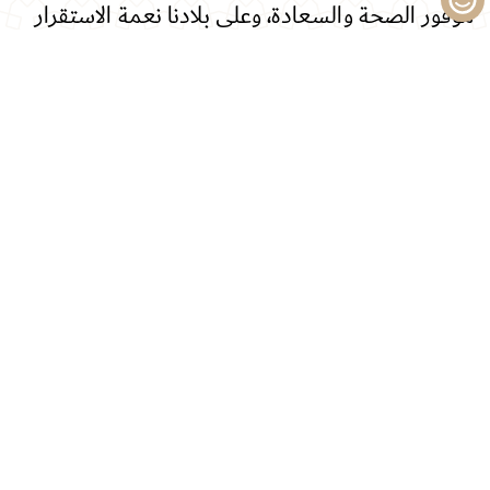
موفور الصحة والسعادة، وعلى بلادنا نعمة الاستقرار
والرخاء.
الشروط و الأحكام
خصوصية البيانات
خريطة الموقع
© 2026 - دائرة التشريفات والضيافة – دبي | جميع الحقوق محفوظة