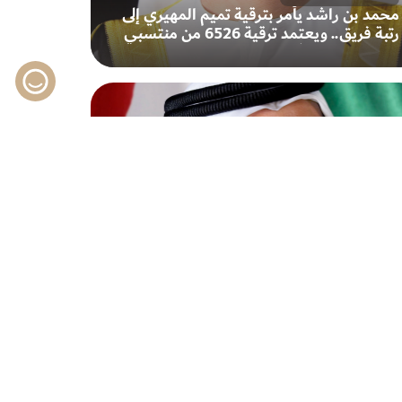
محمد بن راشد يأمر بترقية تميم المهيري إلى
رتبة فريق.. ويعتمد ترقية 6526 من منتسبي
الأجهزة الأمنية في دبي
16 يوليو 2026
محمد بن راشد يعزّي هاتفياً أمير دولة قطر
بوفاة الشيخ حمد بن خليفة آل ثاني