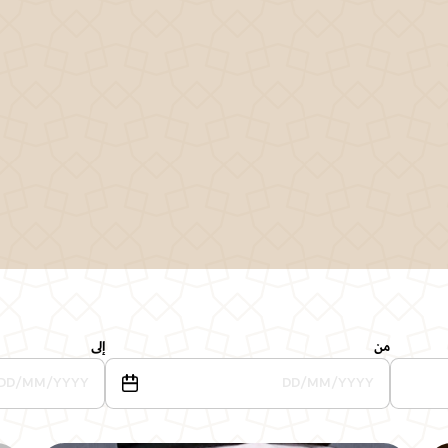
من
إلى