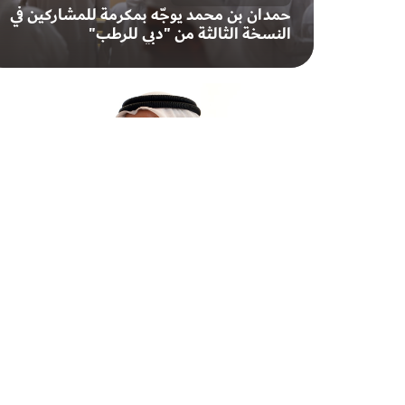
حمدان بن محمد يوجّه بمكرمة للمشاركين في
النسخة الثالثة من "دبي للرطب"
19 يوليو 2026
محمد بن راشد: تجارة الإمارات الخارجية غير
النفطية تقترب من تريليوني درهم خلال ستة
أشهر لأول مرة