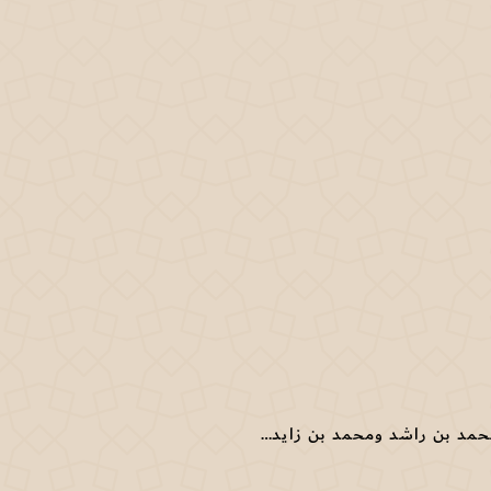
محمد بن راشد ومحمد بن زايد والشيوخ يحتفلون بفوز "مانشستر سيتي"