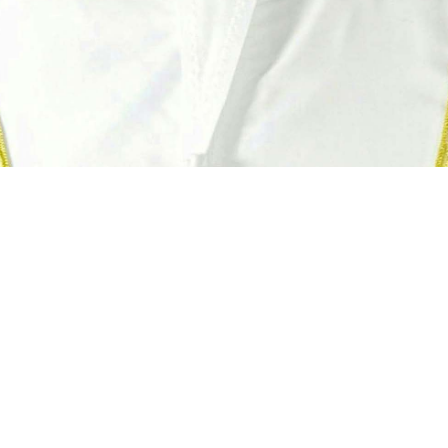
د آل مكتوم، نائب رئيس الدولة رئيس مجلس الوزراء، رعاه الله، بصفته
.
من: الأستاذ الدكتور سيف غانم السويدي، والدكتور لـؤي محمد خلفان ب
د بـن مــسحار، وعبد المنعم سالم بن سويدان، بالإضافة إلى مُدير عام 
 ويُنشر في الجريدة الرسميّة
.