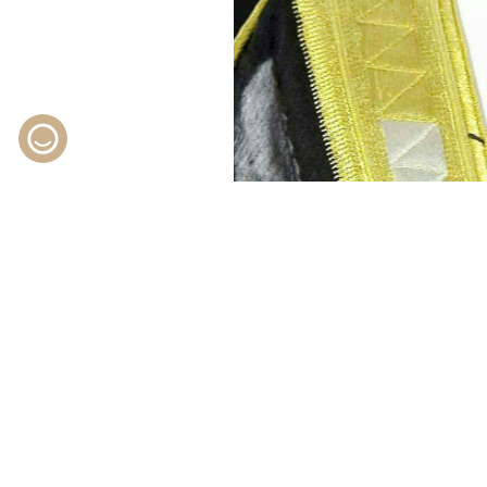
 حاكماً لإمارة دبي، المرسوم رقم
الهول، والمستشار خليفة راشد بن
معهد دبي القضائي
.