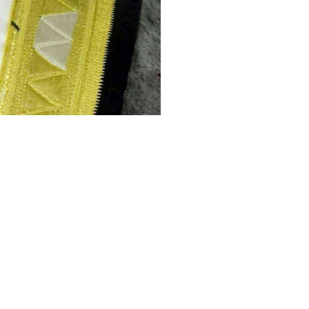
أصدر صاحب السموّ الشيخ محمد بن راش
(17) لسنة 2026 بتشكيل مجلس إدارة معهد دبي القضائي، برئاسة معالي المُستشار عصام عيسى الحميدان
ويضم مجلس الإدارة في عضويته كلاً 
ديماس السويدي، والدكتور أحـمـد سعيـ
ويُعمل بهذا المرسوم من تاريخ صُدوره،