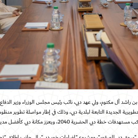
راشد آل مكتوم، ولي عهد دبي، نائب رئيس مجلس الوزراء وزير الدفاع،
ويرية الجديدة التابعة لبلدية دبي، وذلك في إطار مواصلة تطوير منظو
20، ويعزز مكانة دبي كأفضل مدينة في العالم للعيش والعمل والزيارة
سوق دبي للصقور"، ومشروع "إضاءات خور دبي"، إلى جانب إطلاق "تح