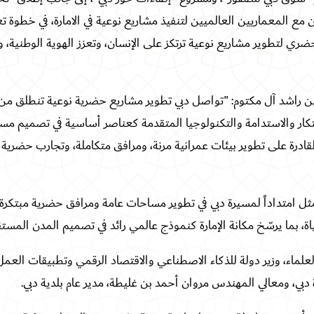
 مع المعماريين العالميين لتنفيذ مشاريع نوعية في الامارة، في خطوة تع
ضري لتطوير مشاريع نوعية ترتكز على الإنسان، وتعزز الهوية الوطنية، 
 راشد آل مكتوم: "تواصل دبي تطوير مشاريع حضرية نوعية تنطلق من 
ابتكار والاستدامة والتكنولوجيا المتقدمة كعناصر أساسية في تصميم مس
لقادرة على تطوير بيئات عمرانية مرنة، ومرافق متكاملة، وتجارب حضري
ثل امتداداً لمسيرة دبي في تطوير مساحات عامة ومرافق حضرية مبتكرة
اة، بما يرسّخ مكانة الإمارة كنموذج عالمي رائد في تصميم المدن المستق
لماء، وزير دولة للذكاء الاصطناعي والاقتصاد الرقمي وتطبيقات العمل
 دبي، ومعالي المهندس مروان أحمد بن غليطة، مدير عام بلدية دبي
.