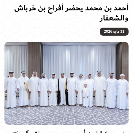
أحمد بن محمد يحضر أفراح بن خرباش
والشعفار
31 مايو 2026