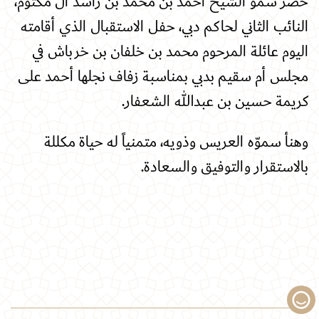
حضر سموّ الشيخ أحمد بن محمد بن راشد آل مكتوم،
النائب الثاني لحاكم دبي، حفل الاستقبال الذي أقامته
اليوم عائلة المرحوم محمد بن خلفان بن خرباش في
مجلس أم سقيم بدبي بمناسبة زفاف نجلها أحمد على
كريمة حسين بن عبدالله الشعفار
.
وهنأ سموّه العريس وذويه، متمنياً له حياة مكللة
بالاستقرار والتوفيق والسعادة.