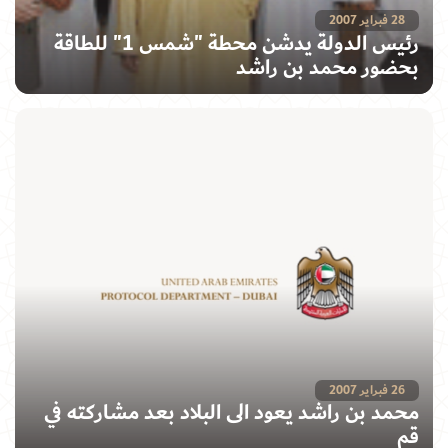
28 فبراير 2007
رئيس الدولة يدشن محطة "شمس 1" للطاقة
بحضور محمد بن راشد
26 فبراير 2007
محمد بن راشد يعود الى البلاد بعد مشاركته في
قم