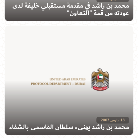
محمد بن راشد في مقدمة مستقبلي خليفة لدى
عودته من قمة "التعاون"
13 مارس 2007
محمد بن راشد يهنىء سلطان القاسمي بالشفاء